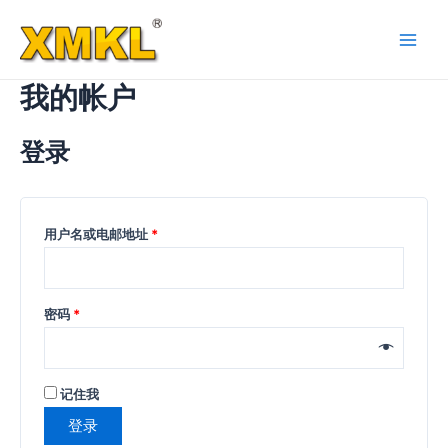
跳
至
Main
内
容
我的帐户
Men
登录
用户名或电邮地址
*
密码
*
记住我
登录