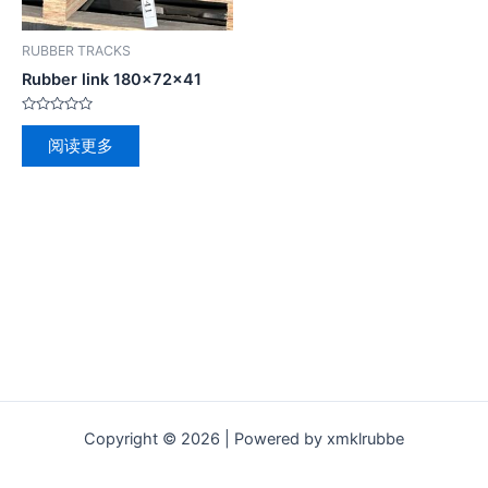
RUBBER TRACKS
Rubber link 180x72x41
评
分
阅读更多
0
&sol;
5
Copyright © 2026 | Powered by xmklrubbe