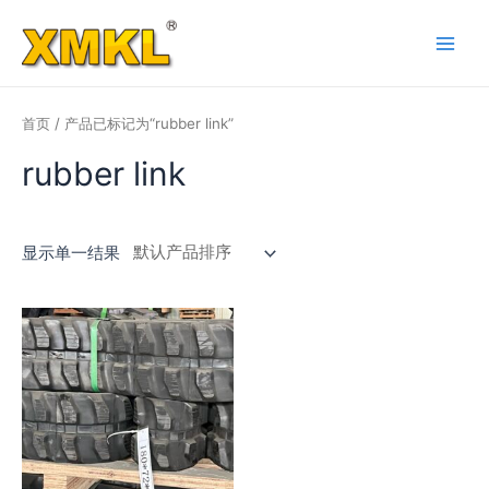
跳
至
Main
内
容
Men
首页
/ 产品已标记为“rubber link”
rubber link
显示单一结果