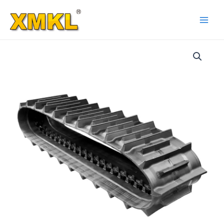
跳
至
Main
内
容
Men